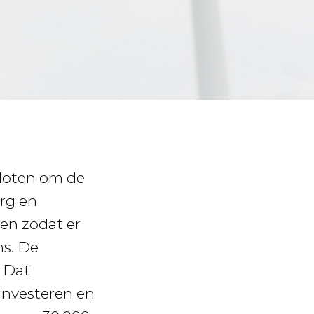
loten om de
rg en
en zodat er
ns. De
 Dat
investeren en