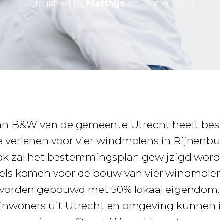
Published by
Matthijs
on
26 mei 2023
van B&W van de gemeente Utrecht heeft bes
 verlenen voor vier windmolens in Rijnenbu
ok zal het bestemmingsplan gewijzigd word
gels komen voor de bouw van vier windmole
orden gebouwd met 50% lokaal eigendom.
 inwoners uit Utrecht en omgeving kunnen 