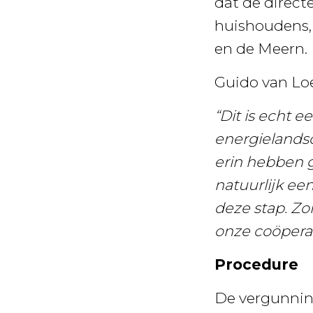
dat de direct
huishoudens, 
en de Meern.
Guido van Loe
“Dit is echt 
energielandsc
erin hebben g
natuurlijk ee
deze stap. Zo
onze coöperati
Procedure
De vergunning