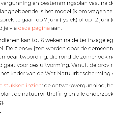
e vergunning en bestemmingsplan vast na d
langhebbende is het mogelijk om vragen te 
prek te gaan op 7 juni (fysiek) of op 12 juni 
d je via
deze pagina
aan.
ndienen kan tot 6 weken na de ter inzageleg
mei. De zienswijzen worden door de gemeen
an beantwoording, die rond de zomer ook n
gaat voor besluitvorming. Vanuit de provin
n het kader van de Wet Natuurbescherming 
le stukken inzien
: de ontwerpvergunning, h
lan, de natuurontheffing en alle onderzoe
g.