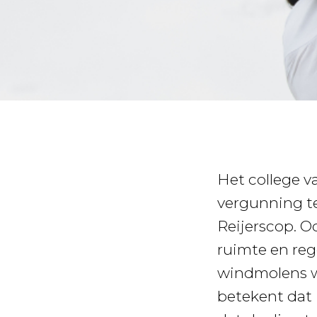
Het college 
vergunning te
Reijerscop. O
ruimte en re
windmolens w
betekent dat