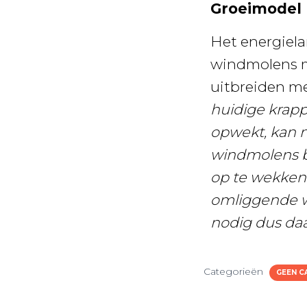
Groeimodel
Het energiela
windmolens ma
uitbreiden m
huidige krap
opwekt, kan 
windmolens bi
op te wekken
omliggende w
nodig dus daa
Categorieën
GEEN C