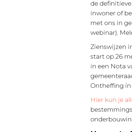
de definitiev
inwoner of be
met ons in ges
webinar). Mel
Zienswijzen i
start op 26 
in een Nota v
gemeenteraad 
Ontheffing i
Hier kun je al
bestemmingsp
onderbouwin