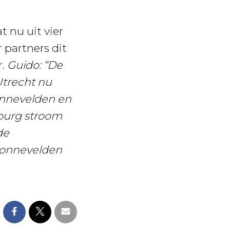
 nu uit vier
 partners dit
r.
Guido: “De
trecht nu
onnevelden en
nburg stroom
de
zonnevelden