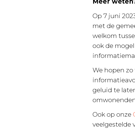
Meer weten
Op 7 juni 202
met de gemee
welkom tussen
ook de mogeli
informatiemar
We hopen zo v
informatieavo
geluid te lat
omwonenden i
Ook op onze
veelgestelde 