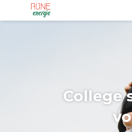
College 
vo