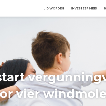
LID WORDEN
INVESTEER MEE!
N
start vergunning
or vier windmol