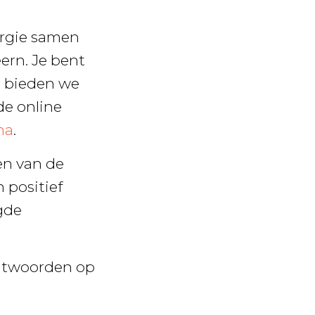
ergie samen
ern. Je bent
n bieden we
de online
na
.
en van de
 positief
gde
antwoorden op