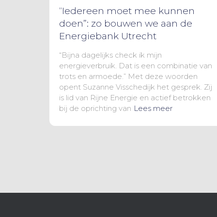
“Iedereen moet mee kunnen
doen”: zo bouwen we aan de
Energiebank Utrecht
“Bijna dagelijks check ik mijn
energieverbruik. Dat is een combinatie van
trots en armoede.” Met deze woorden
opent Suzanne Visschedijk het gesprek. Zij
is lid van Rijne Energie en actief betrokken
bij de oprichting van
Lees meer