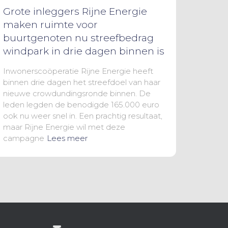
Grote inleggers Rijne Energie
maken ruimte voor
buurtgenoten nu streefbedrag
windpark in drie dagen binnen is
Inwonerscoöperatie Rijne Energie heeft
binnen drie dagen het streefdoel van haar
nieuwe crowdundingsronde binnen. De
leden legden de benodigde 165.000 euro
ook nu weer snel in. Een prachtig resultaat,
maar Rijne Energie wil met deze
campagne
Lees meer