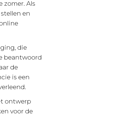
e zomer. Als
stellen en
(online
ging, die
te beantwoord
aar de
cie is een
verleend.
et ontwerp
ken voor de