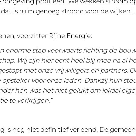
e omgeving profiteert. We wekken stroom op
dat is ruim genoeg stroom voor de wijken L
nen, voorzitter Rijne Energie:
een enorme stap voorwaarts richting de bouw
hap. Wij zijn hier echt heel blij mee na al h
estopt met onze vrijwilligers en partners. Oo
n opsteker voor onze leden. Dankzij hun ste
nder hen was het niet gelukt om lokaal eig
e te verkrijgen.”
 is nog niet definitief verleend. De gemeen