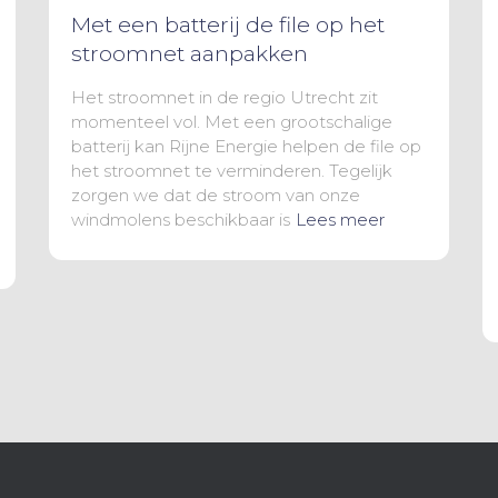
Met een batterij de file op het
stroomnet aanpakken
Het stroomnet in de regio Utrecht zit
momenteel vol. Met een grootschalige
batterij kan Rijne Energie helpen de file op
het stroomnet te verminderen. Tegelijk
zorgen we dat de stroom van onze
windmolens beschikbaar is
Lees meer