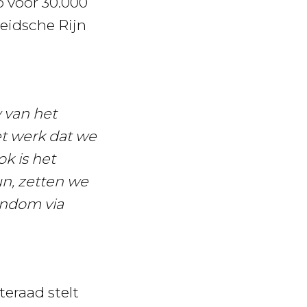
 voor 30.000
eidsche Rijn
 van het
et werk dat we
k is het
un, zetten we
endom via
teraad stelt