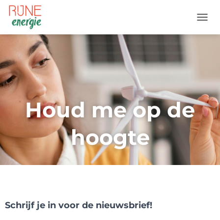
T
O
G
G
L
E
N
A
V
Houd me op de
I
G
A
hoogte
T
I
O
N
Schrijf je in voor de nieuwsbrief!