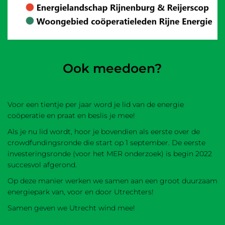
Ook meedoen?
Voor een tientje per jaar word je lid van de energie
coöperatie en praat en beslis je mee!
Als je nu lid wordt, hoor je bovendien als eerste over de
crowdfundingsronde die start op 1 september. De eerste
investeringsronde (voor het MER onderzoek) is begin 2022
succesvol afgerond.
Op deze manier werken we samen aan een groot duurzaam
energiepark van, voor en door Utrechters!
Samen geven we Utrecht wind mee!