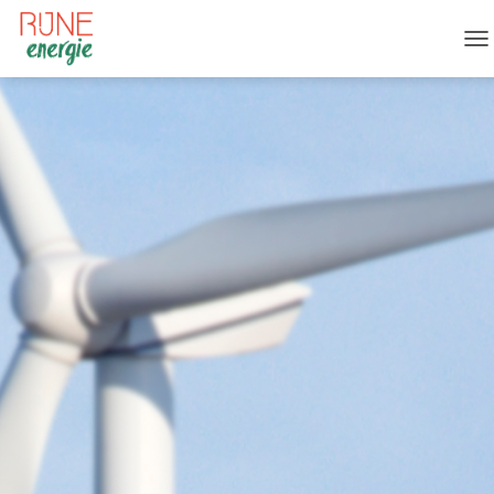
T
O
G
G
L
E
N
A
V
I
G
A
T
I
O
N