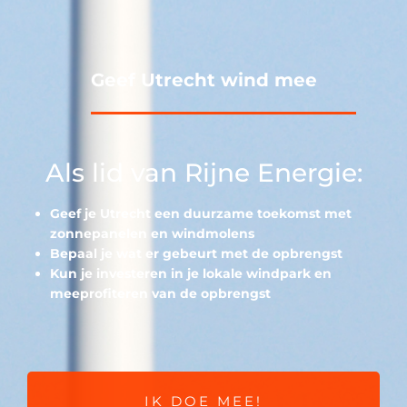
Geef Utrecht wind mee
Als lid van Rijne Energie:
Geef je Utrecht een duurzame toekomst met
zonnepanelen en windmolens
Bepaal je wat er gebeurt met de opbrengst
Kun je investeren in je lokale windpark en
meeprofiteren van de opbrengst
IK DOE MEE!