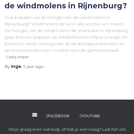
de windmolens in Rijnenburg?
Hoe bepalen we de hoogte van de windmolens in
Rijnenburg? Windmolens zijn er in alle soorten en maten.
De hoogte van de windmolens die eventueel in Rijnenburg
gaan komen, bepalen de initiatiefnemers (Rijne Energie en
Eneco) in nauw overleg met de landschapsarchitecten en
de omwonenden een voorstel voor de gemeenteraad.
Lees meer
By
Inge
,
9 jaar
ago
FACEBOOK
YOUTUBE
Wil je graag even wat kwijt, of heb je een vraag? Laat het ons