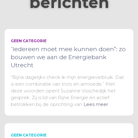
berichten
GEEN CATEGORIE
“Iedereen moet mee kunnen doen”: zo
bouwen we aan de Energiebank
Utrecht
“Bijna dagelijks check ik mijn energieverbruik. Dat
is een combinatie van trots en armoede.” Met
deze woorden opent Suzanne Visschedijk het
gesprek. Zij is lid van Rijne Energie en actief
betrokken bij de oprichting van
Lees meer
GEEN CATEGORIE