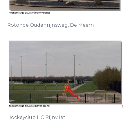
Rotonde Oudenrijnsweg, De Meern
Hockeyclub HC Rijnvliet