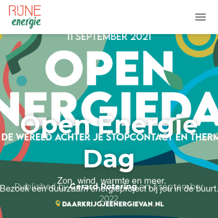
T
O
G
G
L
E
N
A
V
I
Open Energie
G
A
T
I
Dag
O
N
Published by
Gerard Rotering
on
3 september
2022