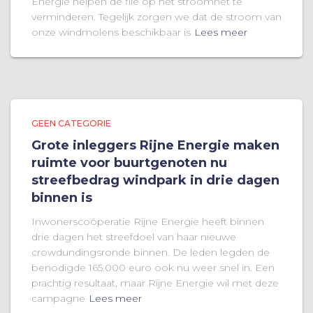
Energie helpen de file op het stroomnet te
verminderen. Tegelijk zorgen we dat de stroom van
onze windmolens beschikbaar is
Lees meer
GEEN CATEGORIE
Grote inleggers Rijne Energie maken
ruimte voor buurtgenoten nu
streefbedrag windpark in drie dagen
binnen is
Inwonerscoöperatie Rijne Energie heeft binnen
drie dagen het streefdoel van haar nieuwe
crowdundingsronde binnen. De leden legden de
benodigde 165.000 euro ook nu weer snel in. Een
prachtig resultaat, maar Rijne Energie wil met deze
campagne
Lees meer