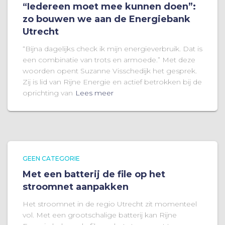
“Iedereen moet mee kunnen doen”:
zo bouwen we aan de Energiebank
Utrecht
“Bijna dagelijks check ik mijn energieverbruik. Dat is
een combinatie van trots en armoede.” Met deze
woorden opent Suzanne Visschedijk het gesprek.
Zij is lid van Rijne Energie en actief betrokken bij de
oprichting van
Lees meer
GEEN CATEGORIE
Met een batterij de file op het
stroomnet aanpakken
Het stroomnet in de regio Utrecht zit momenteel
vol. Met een grootschalige batterij kan Rijne