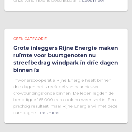
onze windmolens beschikbaar is
Lees meer
GEEN CATEGORIE
Grote inleggers Rijne Energie maken
ruimte voor buurtgenoten nu
streefbedrag windpark in drie dagen
binnen is
Inwonerscoöperatie Rijne Energie heeft binnen
drie dagen het streefdoel van haar nieuwe
crowdundingsronde binnen. De leden legden de
benodigde 165.000 euro ook nu weer snel in. Een
prachtig resultaat, maar Rijne Energie wil met deze
campagne
Lees meer