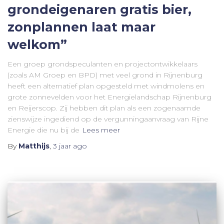
grondeigenaren gratis bier,
zonplannen laat maar
welkom”
Een groep grondspeculanten en projectontwikkelaars
(zoals AM Groep en BPD) met veel grond in Rijnenburg
heeft een alternatief plan opgesteld met windmolens en
grote zonnevelden voor het Energielandschap Rijnenburg
en Reijerscop. Zij hebben dit plan als een zogenaamde
zienswijze ingediend op de vergunningaanvraag van Rijne
Energie die nu bij de
Lees meer
By
Matthijs
,
3 jaar
ago