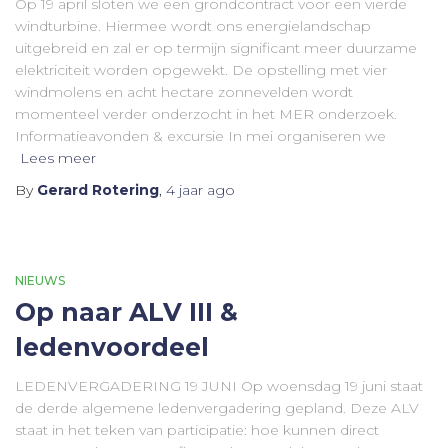
Op 19 april sloten we een grondcontract voor een vierde
windturbine. Hiermee wordt ons energielandschap
uitgebreid en zal er op termijn significant meer duurzame
elektriciteit worden opgewekt. De opstelling met vier
windmolens en acht hectare zonnevelden wordt
momenteel verder onderzocht in het MER onderzoek.
Informatieavonden & excursie In mei organiseren we
Lees meer
By
Gerard Rotering
,
4 jaar
ago
NIEUWS
Op naar ALV III &
ledenvoordeel
LEDENVERGADERING 19 JUNI Op woensdag 19 juni staat
de derde algemene ledenvergadering gepland. Deze ALV
staat in het teken van participatie: hoe kunnen direct