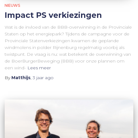
NIEUWS
Impact PS verkiezingen
Wat is de invloed van de BBB-overwinning in de Provinciale
Staten op het energiepark? Tijdens de campagne voor de
Provinciale Statenverkiezingen kwamen de geplande
windmolens in polder Rijnenburg regelmatig voorbij als
twistpunt. De vraag is nu: wat betekent de overwinning van
de BoerBurgerBeweging (BBB) voor onze plannen om
een wind-
Lees meer
By
Matthijs
,
3 jaar
ago