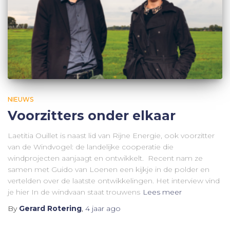
NIEUWS
Voorzitters onder elkaar
Laetitia Ouillet is naast lid van Rijne Energie, ook voorzitter
van de Windvogel: de landelijke cooperatie die
windprojecten aanjaagt en ontwikkelt. Recent nam ze
samen met Guido van Loenen een kijkje in de polder en
vertelden over de laatste ontwikkelingen. Het interview vind
je hier In de windvaan staat trouwens
Lees meer
By
Gerard Rotering
,
4 jaar
ago