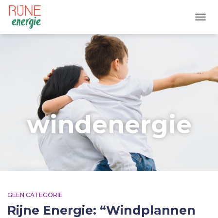
TOGG
windenergie
GEEN CATEGORIE
Rijne Energie: “Windplannen