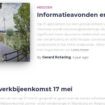
MEEDOEN
Informatieavonden e
Op 19 april sloten we een grondcontract 
Hiermee wordt ons energielandschap uitg
significant meer duurzame elektriciteit 
vier windmolens en acht hectare zonnev
onderzocht in het MER onderzoek. Infor
mei organiseren we
Lees meer
By
Gerard Rotering
,
4 jaar
ago
werkbijeenkomst 17 mei
en uit om op 17 mei in gesprek te gaan over de eerste schetse
rkbijeenkomst zonne- en/of windenergie in Rijenburg en Reijer