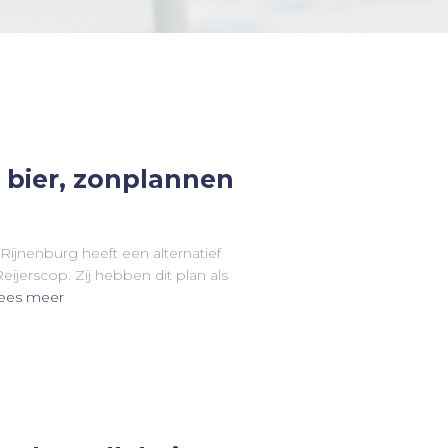
 bier, zonplannen
ijnenburg heeft een alternatief
jerscop. Zij hebben dit plan als
ees meer