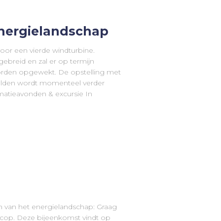
nergielandschap
voor een vierde windturbine.
ebreid en zal er op termijn
worden opgewekt. De opstelling met
elden wordt momenteel verder
matieavonden & excursie In
n van het energielandschap: Graag
scop. Deze bijeenkomst vindt op