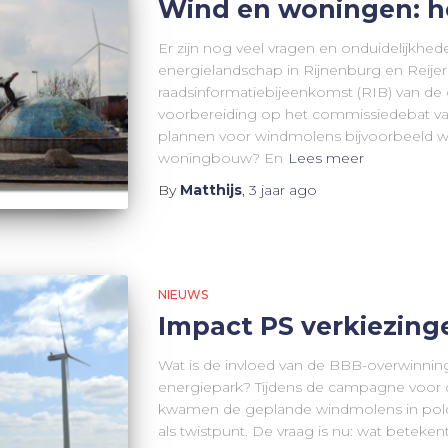
Wind en woningen: he
Er zijn nog veel vragen en onduidelijkhe
energielandschap in Rijnenburg en Reijer
raadsinformatiebijeenkomst (RIB) van de
voorbereiding op het commissiedebat va
plannen voor windmolens bijvoorbeeld 
woningbouw? En
Lees meer
By
Matthijs
,
3 jaar
ago
NIEUWS
Impact PS verkiezing
Wat is de invloed van de BBB-overwinning
energiepark? Tijdens de campagne voor d
kwamen de geplande windmolens in polde
als twistpunt. De vraag is nu: wat beteke