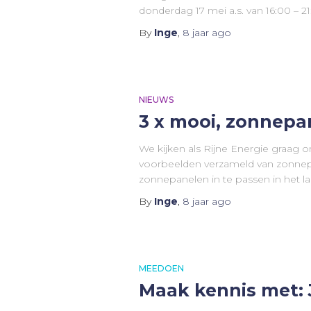
donderdag 17 mei a.s. van 16:00 – 2
By
Inge
,
8 jaar
ago
NIEUWS
3 x mooi, zonnepa
We kijken als Rijne Energie graag o
voorbeelden verzameld van zonnep
zonnepanelen in te passen in het 
By
Inge
,
8 jaar
ago
MEEDOEN
Maak kennis met: 