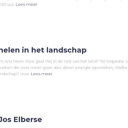
1:00 uur
Lees meer
nelen in het landschap
m ons heen. Hoe gaat het in de rest van het land? Ter inspirati
arken die over meer gaan dan alleen energie opwekken. Welke 
landschap? Hoe
Lees meer
Jos Elberse