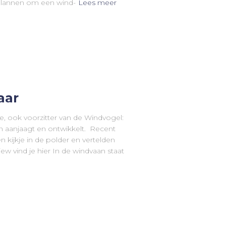
lannen om een wind-
Lees meer
aar
rgie, ook voorzitter van de Windvogel:
en aanjaagt en ontwikkelt. Recent
ijkje in de polder en vertelden
iew vind je hier In de windvaan staat