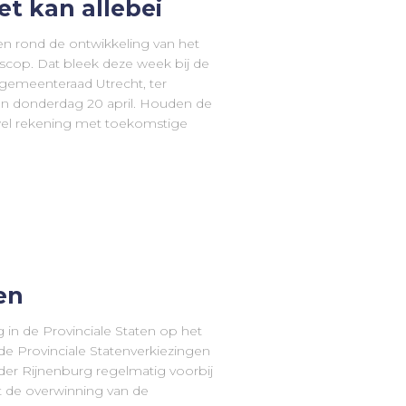
t kan allebei
den rond de ontwikkeling van het
scop. Dat bleek deze week bij de
 gemeenteraad Utrecht, ter
n donderdag 20 april. Houden de
wel rekening met toekomstige
en
 in de Provinciale Staten op het
e Provinciale Statenverkiezingen
r Rijnenburg regelmatig voorbij
nt de overwinning van de