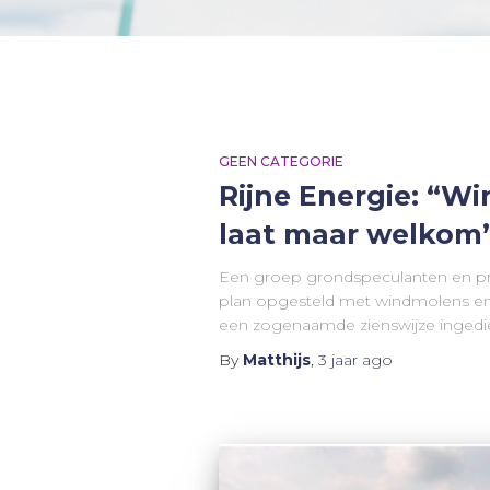
GEEN CATEGORIE
Rijne Energie: “W
laat maar welkom
Een groep grondspeculanten en pro
plan opgesteld met windmolens en 
een zogenaamde zienswijze ingedie
By
Matthijs
,
3 jaar
ago