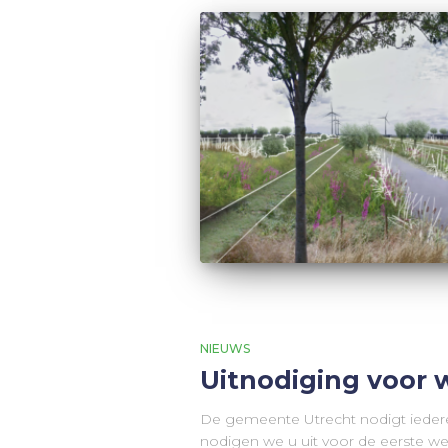
NIEUWS
Uitnodiging voor 
De gemeente Utrecht nodigt iedere
nodigen we u uit voor de eerste we