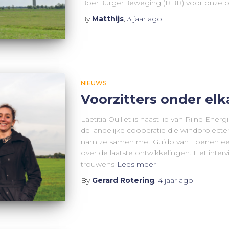
BoerBurgerBeweging (BBB) voor onze p
By
Matthijs
,
3 jaar
ago
NIEUWS
Voorzitters onder elk
Laetitia Ouillet is naast lid van Rijne Ene
de landelijke cooperatie die windproject
nam ze samen met Guido van Loenen een k
over de laatste ontwikkelingen. Het interv
trouwens
Lees meer
By
Gerard Rotering
,
4 jaar
ago