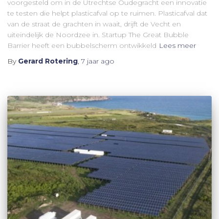
voorgesteld om in de Utrechtse Oudegracht een innovatie
te testen die helpt plasticafval op te ruimen. Plasticafval dat
van de straat de grachten in waait, drijft de Vecht en
uiteindelijk de Noordzee in. Startup The Great Bubble
Barrier heeft een bubbelscherm ontwikkeld
Lees meer
By
Gerard Rotering
,
7 jaar
ago