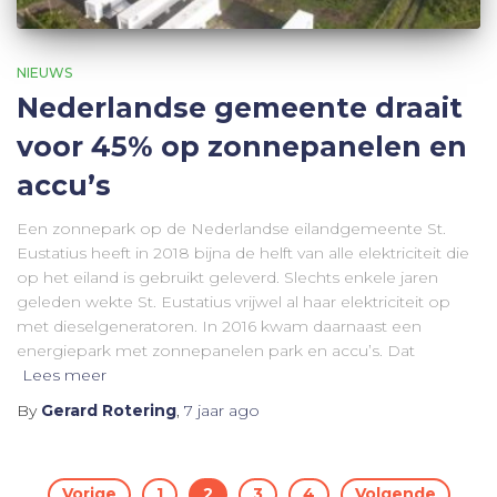
NIEUWS
Nederlandse gemeente draait
voor 45% op zonnepanelen en
accu’s
Een zonnepark op de Nederlandse eilandgemeente St.
Eustatius heeft in 2018 bijna de helft van alle elektriciteit die
op het eiland is gebruikt geleverd. Slechts enkele jaren
geleden wekte St. Eustatius vrijwel al haar elektriciteit op
met dieselgeneratoren. In 2016 kwam daarnaast een
energiepark met zonnepanelen park en accu’s. Dat
Lees meer
By
Gerard Rotering
,
7 jaar
ago
Vorige
1
2
3
4
Volgende