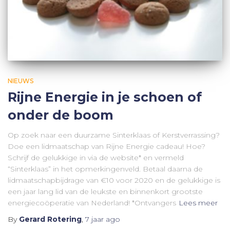
NIEUWS
Rijne Energie in je schoen of
onder de boom
Op zoek naar een duurzame Sinterklaas of Kerstverrassing?
Doe een lidmaatschap van Rijne Energie cadeau! Hoe?
Schrijf de gelukkige in via de website* en vermeld
“Sinterklaas” in het opmerkingenveld. Betaal daarna de
lidmaatschapbijdrage van €10 voor 2020 en de gelukkige is
een jaar lang lid van de leukste en binnenkort grootste
energiecoöperatie van Nederland! *Ontvangers
Lees meer
By
Gerard Rotering
,
7 jaar
ago